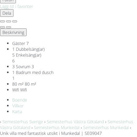
Lägg till i favoriter
Dela
Beskrivning
Gäster
7
1 Dubbelsäng(ar)
5 Enkelsäng(ar)
6
3 Sovrum
3
1 Badrum med dusch
1
80 m²
80 m²
Wifi
Wifi
Boende
Villkor
Karta
›
Semesterhus Sverige
›
Semesterhus Västra Götaland
›
Semesterhus
Västra Götaland
›
Semesterhus Munkedal
›
Semesterhus Munkedal
›
Unik villa med fantastisk utsikt i Munkedal | SE09047