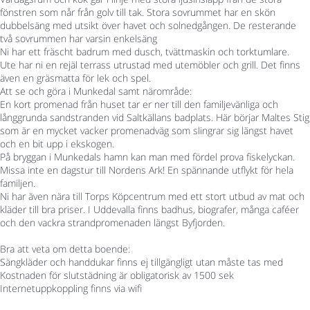
fönstren som når från golv till tak. Stora sovrummet har en skön
dubbelsäng med utsikt över havet och solnedgången. De resterande
två sovrummen har varsin enkelsäng
Ni har ett fräscht badrum med dusch, tvättmaskin och torktumlare.
Ute har ni en rejäl terrass utrustad med utemöbler och grill. Det finns
även en gräsmatta för lek och spel.
Att se och göra i Munkedal samt närområde:
En kort promenad från huset tar er ner till den familjevänliga och
långgrunda sandstranden vid Saltkällans badplats. Här börjar Maltes Stig
som är en mycket vacker promenadväg som slingrar sig längst havet
och en bit upp i ekskogen.
På bryggan i Munkedals hamn kan man med fördel prova fiskelyckan.
Missa inte en dagstur till Nordens Ark! En spännande utflykt för hela
familjen.
Ni har även nära till Torps Köpcentrum med ett stort utbud av mat och
kläder till bra priser. I Uddevalla finns badhus, biografer, många caféer
och den vackra strandpromenaden längst Byfjorden.
Bra att veta om detta boende:
Sängkläder och handdukar finns ej tillgängligt utan måste tas med
Kostnaden för slutstädning är obligatorisk av 1500 sek
Internetuppkoppling finns via wifi