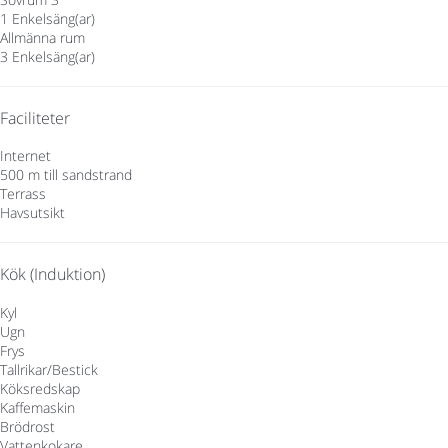
1 Enkelsäng(ar)
Allmänna rum
3 Enkelsäng(ar)
Faciliteter
Internet
500 m till sandstrand
Terrass
Havsutsikt
Kök (Induktion)
Kyl
Ugn
Frys
Tallrikar/Bestick
Köksredskap
Kaffemaskin
Brödrost
Vattenkokare