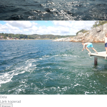
Dela
Länk kopierad
Foton