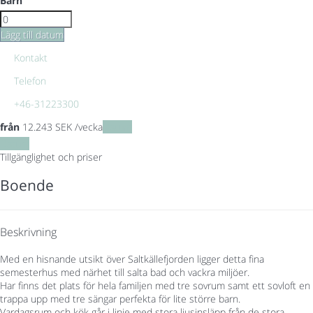
Barn
Lägg till datum
Kontakt
Telefon
+46-31223300
från
12.243
SEK
/vecka
Datum
Datum
Tillgänglighet och priser
Boende
Beskrivning
Med en hisnande utsikt över Saltkällefjorden ligger detta fina
semesterhus med närhet till salta bad och vackra miljöer.
Har finns det plats för hela familjen med tre sovrum samt ett sovloft en
trappa upp med tre sängar perfekta för lite större barn.
Vardagsrum och kök går i linje med stora ljusinsläpp från de stora