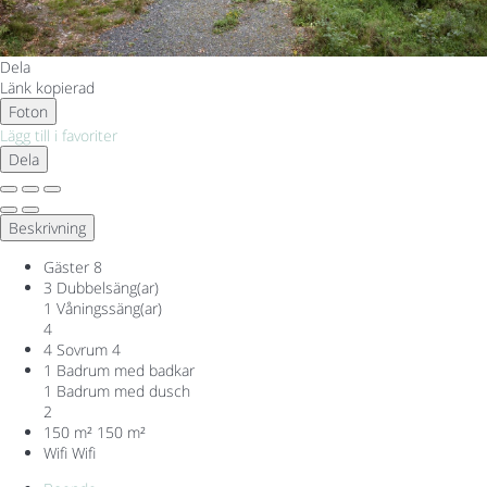
Dela
Länk kopierad
Foton
Lägg till i favoriter
Dela
Beskrivning
Gäster
8
3 Dubbelsäng(ar)
1 Våningssäng(ar)
4
4 Sovrum
4
1 Badrum med badkar
1 Badrum med dusch
2
150 m²
150 m²
Wifi
Wifi