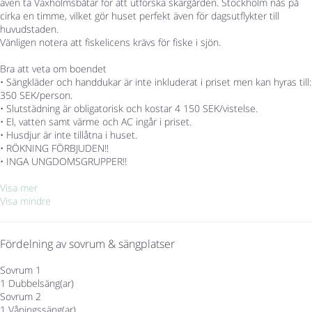
även ta Vaxholmsbåtar för att utforska skärgården. Stockholm nås på
cirka en timme, vilket gör huset perfekt även för dagsutflykter till
huvudstaden.
Vänligen notera att fiskelicens krävs för fiske i sjön.
Bra att veta om boendet
• Sängkläder och handdukar är inte inkluderat i priset men kan hyras till:
350 SEK/person.
• Slutstädning är obligatorisk och kostar 4 150 SEK/vistelse.
• El, vatten samt värme och AC ingår i priset.
• Husdjur är inte tillåtna i huset.
• RÖKNING FÖRBJUDEN!!
• INGA UNGDOMSGRUPPER!!
Visa mer
Visa mindre
Fördelning av sovrum & sängplatser
Sovrum 1
1 Dubbelsäng(ar)
Sovrum 2
1 Våningssäng(ar)