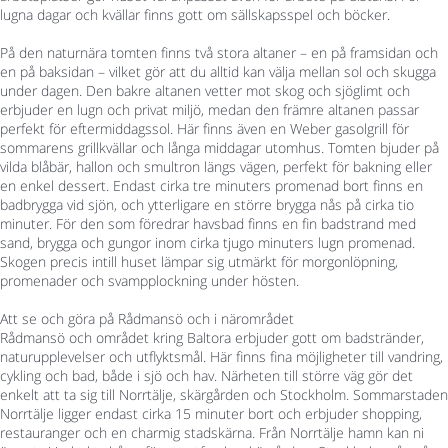
lugna dagar och kvällar finns gott om sällskapsspel och böcker.
På den naturnära tomten finns två stora altaner – en på framsidan och
en på baksidan – vilket gör att du alltid kan välja mellan sol och skugga
under dagen. Den bakre altanen vetter mot skog och sjöglimt och
erbjuder en lugn och privat miljö, medan den främre altanen passar
perfekt för eftermiddagssol. Här finns även en Weber gasolgrill för
sommarens grillkvällar och långa middagar utomhus. Tomten bjuder på
vilda blåbär, hallon och smultron längs vägen, perfekt för bakning eller
en enkel dessert. Endast cirka tre minuters promenad bort finns en
badbrygga vid sjön, och ytterligare en större brygga nås på cirka tio
minuter. För den som föredrar havsbad finns en fin badstrand med
sand, brygga och gungor inom cirka tjugo minuters lugn promenad.
Skogen precis intill huset lämpar sig utmärkt för morgonlöpning,
promenader och svampplockning under hösten.
Att se och göra på Rådmansö och i närområdet
Rådmansö och området kring Baltora erbjuder gott om badstränder,
naturupplevelser och utflyktsmål. Här finns fina möjligheter till vandring,
cykling och bad, både i sjö och hav. Närheten till större väg gör det
enkelt att ta sig till Norrtälje, skärgården och Stockholm. Sommarstaden
Norrtälje ligger endast cirka 15 minuter bort och erbjuder shopping,
restauranger och en charmig stadskärna. Från Norrtälje hamn kan ni