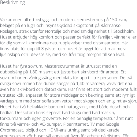
Beskrivning
Välkommen till ett nybyggt och modernt semesterhus på 150 kvm,
beläget på en lugn och insynsskyddad skogstomt på Rådmansö i
Roslagen, strax utanför Norrtälje och med smidig närhet till Stockholm.
Huset erbjuder hög komfort och passar perfekt för familjer, vänner eller
för dig som vill kombinera naturupplevelser med distansarbete. Här
finns plats för upp till 8 gäster och huset är byggt för att maximera
ljusinsläpp och utevistelse, med sol från tidig morgon till sen kväll.
Huset har fyra sovrum. Mastersovrummet är utrustat med en
dubbelsäng på 1,80 m samt ett justerbart skrivbord för arbete. Ett
sovrum har en våningssäng med plats för upp till tre personer. De två
övriga sovrummen har dubbelsängar på 1,40 m vardera, varav det ena
även har skrivbord och datorskärm. Här finns ett stort och modernt fullt
utrustat kök, anpassat för stora middagar och bakning, samt ett rymligt
vardagsrum med stor soffa som vetter mot skogen och en glimt av sjön.
Huset har två helkaklade badrum i naturgranit, med både dusch och
badkar. Dessutom finns separat tvättstuga med tvättmaskin,
torktumlare och egen groventré. För en behaglig temperatur året runt
finns två värme- och AC-pumpar. Fiberinternet, TV med Google
Chromecast, bioljud och HDMI-anslutning samt två dedikerade
arbetsplatser gör huset väl anpassat även för arbete på distans. För