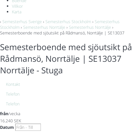
Boende
Villkor
Karta
›
Semesterhus Sverige
›
Semesterhus Stockholm
›
Semesterhus
Stockholm
›
Semesterhus Norrtälje
›
Semesterhus Norrtälje
›
Semesterboende med sjöutsikt på Rådmansö, Norrtälje | SE13037
Semesterboende med sjöutsikt på
Rådmansö, Norrtälje | SE13037
Norrtälje -
Stuga
Kontakt
Telefon
Telefon
från
/vecka
16.240
SEK
Datum