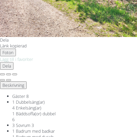
Dela
Länk kopierad
Foton
Lägg till i favoriter
Dela
Beskrivning
Gäster
8
1 Dubbelsäng(ar)
4 Enkelsäng(ar)
1 Bäddsoffa(or) dubbel
6
3 Sovrum
3
1 Badrum med badkar
1 Badrum med dusch