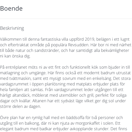
Boende
Beskrivning
Välkommen till denna fantastiska villa uppförd 2019, belägen i ett lugnt
och eftertraktat område på populära Revsudden. Här bor ni med närhet
till både natur och sandstränder, och har samtidigt alla bekvämligheter
ni kan önska dig.
På entréplanet möts ni av ett fint och funktionellt kök som bjuder in till
matlagning och umgänge. Här finns också ett modernt badrum utrustat
med tvättmaskin, samt ett mysigt sovrum med en enkelsäng. Det stora
vardagsrummet i öppen planlösning med matplats erbjuder plats för
hela familjen att samlas. Från vardagsrummet leder utgången till ett
härligt altandäck, möblerat med utemöbler och grill, perfekt för soliga
dagar och kvällar. Altanen har ett sydväst läge vilket ger dig sol under
större delen av dagen.
Övre plan har en rymlig hall med en bäddsoffa för två personer och
utgång till en balkong, där ni kan njuta av morgonkaffet i solen. Ett
elegant badrum med badkar erbjuder avkopplande stunder. Det finns