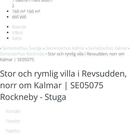
2
160 m²
160 m²
Wifi
Wifi
Boende
Villkor
Karta
›
Semesterhus Sverige
›
Semesterhus Kalmar
›
Semesterhus Kalmar
›
Semesterhus Rockneby
› Stor och rymlig villa i Revsudden, norr om
Kalmar | SE05075
Stor och rymlig villa i Revsudden,
norr om Kalmar | SE05075
Rockneby -
Stuga
Kontakt
Telefon
Telefon