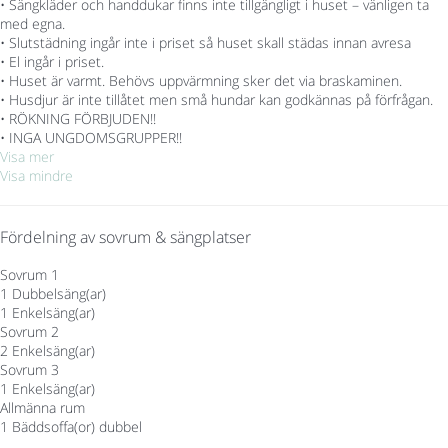
• Sängkläder och handdukar finns inte tillgängligt i huset – vänligen ta
med egna.
• Slutstädning ingår inte i priset så huset skall städas innan avresa
• El ingår i priset.
• Huset är varmt. Behövs uppvärmning sker det via braskaminen.
• Husdjur är inte tillåtet men små hundar kan godkännas på förfrågan.
• RÖKNING FÖRBJUDEN!!
• INGA UNGDOMSGRUPPER!!
Visa mer
Visa mindre
Fördelning av sovrum & sängplatser
Sovrum 1
1 Dubbelsäng(ar)
1 Enkelsäng(ar)
Sovrum 2
2 Enkelsäng(ar)
Sovrum 3
1 Enkelsäng(ar)
Allmänna rum
1 Bäddsoffa(or) dubbel