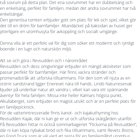
två sovrum på detta plan. Det ena sovrummet har en dubbelsäng och
en enkelsäng, perfekt för familjen, medan det andra sovrummet har två
enkelsängar.
Den generösa tomten erbjuder gott om plats för lek och spel, vilket gör
det till en dröm för barnfamiljer. Altandäcket på baksidan av huset ger
ytterligare en utomhusyta för avkoppling och socialt umgänge.
Denna villa är ett perfekt val för dig som söker ett modernt och rymligt
boende i en lugn och naturskön miljö.
Att se och göra i Revsudden och i närområdet
Revsudden och dess omgivningar erbjuder en mängd aktiviteter som
passar perfekt för barnfamiljer. Här finns vackra stränder och
promenadstråk att utforska tillsammans. För den som vill njuta av en
större sandstrand ligger Enerevet nära till hands. Lindö Naturreservat
bjuder på underbar natur att vandra i, vilket kan vara ett spännande
äventyr för hela familjen. Missa inte heller Kalmars högsta punkt,
Alkullaberget, som erbjuder en magisk utsikt och är en perfekt plats för
en familjepicknick.
För de vattenintresserade finns kanot- och kajakuthyrning hos
Revsudden Kajak, där ni kan ge er ut och utforska skärgården utanför.
På Revsudden hittar ni också sommarbageriet ”Flickorna på Revsudden”,
där ni kan köpa nybakat bröd och fika tillsammans, samt Revets Bistro,
en Food Truck som är väl värd att testa för en familjemåltid utomhus.