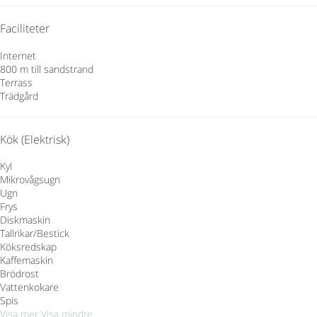
Faciliteter
Internet
800 m till sandstrand
Terrass
Trädgård
Kök (Elektrisk)
Kyl
Mikrovågsugn
Ugn
Frys
Diskmaskin
Tallrikar/Bestick
Köksredskap
Kaffemaskin
Brödrost
Vattenkokare
Spis
Visa mer
Visa mindre