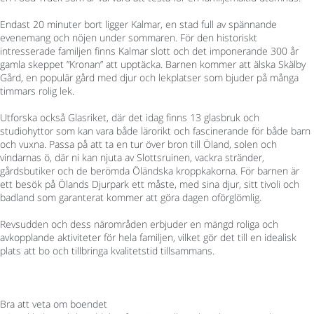
Endast 20 minuter bort ligger Kalmar, en stad full av spännande
evenemang och nöjen under sommaren. För den historiskt
intresserade familjen finns Kalmar slott och det imponerande 300 år
gamla skeppet ”Kronan” att upptäcka. Barnen kommer att älska Skälby
Gård, en populär gård med djur och lekplatser som bjuder på många
timmars rolig lek.
Utforska också Glasriket, där det idag finns 13 glasbruk och
studiohyttor som kan vara både lärorikt och fascinerande för både barn
och vuxna. Passa på att ta en tur över bron till Öland, solen och
vindarnas ö, där ni kan njuta av Slottsruinen, vackra stränder,
gårdsbutiker och de berömda Öländska kroppkakorna. För barnen är
ett besök på Ölands Djurpark ett måste, med sina djur, sitt tivoli och
badland som garanterat kommer att göra dagen oförglömlig.
Revsudden och dess närområden erbjuder en mängd roliga och
avkopplande aktiviteter för hela familjen, vilket gör det till en idealisk
plats att bo och tillbringa kvalitetstid tillsammans.
Bra att veta om boendet