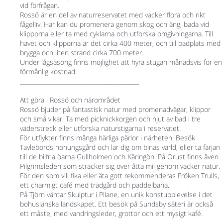
vid förfrågan.
Rossö är en del av naturreservatet med vacker flora och rikt
fågelliv. Här kan du promenera genom skog och äng, bada vid
klipporna eller ta med cyklarna och utforska omgivningarna. Till
havet och klipporna är det cirka 400 meter, och till badplats med
brygga och liten strand cirka 700 meter.
Under lågsäsong finns möjlighet att hyra stugan månadsvis för en
förmånlig kostnad.
________________________________________
Att göra i Rossö och närområdet
Rossö bjuder på fantastisk natur med promenadvägar, klippor
och små vikar. Ta med picknickkorgen och njut av bad i tre
väderstreck eller utforska naturstigarna i reservatet.
För utflykter finns många härliga pärlor i närheten. Besök
Tavlebords honungsgård och lär dig om binas värld, eller ta färjan
till de bilfria öarna Gullholmen och Käringön. På Orust finns även
Pilgrimsleden som sträcker sig över åtta mil genom vacker natur.
För den som vill fika eller äta gott rekommenderas Fröken Trulls,
ett charmigt café med trädgård och paddelbana.
På Tjörn väntar Skulptur i Pilane, en unik konstupplevelse i det
bohuslänska landskapet. Ett besök på Sundsby säteri är också
ett måste, med vandringsleder, grottor och ett mysigt kafé.
________________________________________