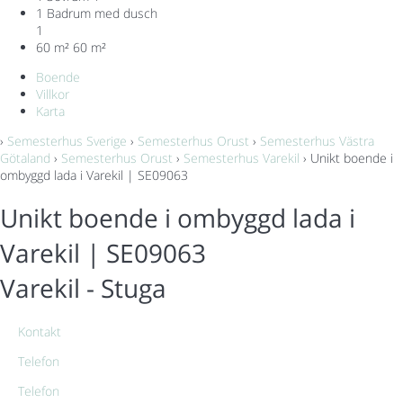
1 Badrum med dusch
1
60 m²
60 m²
Boende
Villkor
Karta
›
Semesterhus Sverige
›
Semesterhus Orust
›
Semesterhus Västra
Götaland
›
Semesterhus Orust
›
Semesterhus Varekil
› Unikt boende i
ombyggd lada i Varekil | SE09063
Unikt boende i ombyggd lada i
Varekil | SE09063
Varekil -
Stuga
Kontakt
Telefon
Telefon