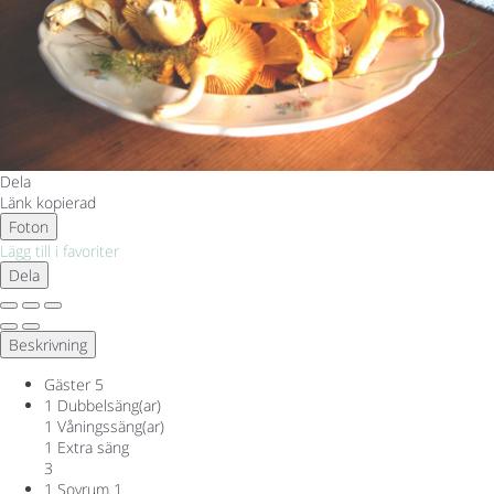
Dela
Länk kopierad
Foton
Lägg till i favoriter
Dela
Beskrivning
Gäster
5
1 Dubbelsäng(ar)
1 Våningssäng(ar)
1 Extra säng
3
1 Sovrum
1