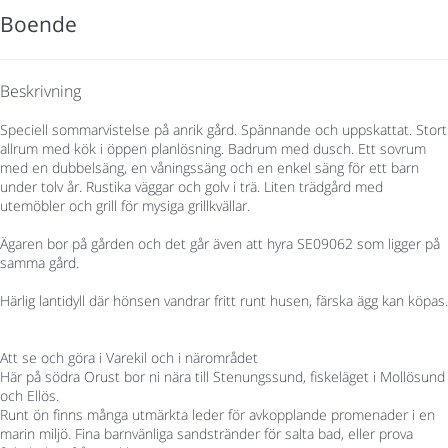
Boende
Beskrivning
Speciell sommarvistelse på anrik gård. Spännande och uppskattat. Stort
allrum med kök i öppen planlösning. Badrum med dusch. Ett sovrum
med en dubbelsäng, en våningssäng och en enkel säng för ett barn
under tolv år. Rustika väggar och golv i trä. Liten trädgård med
utemöbler och grill för mysiga grillkvällar.
Ägaren bor på gården och det går även att hyra SE09062 som ligger på
samma gård.
Härlig lantidyll där hönsen vandrar fritt runt husen, färska ägg kan köpas.
Att se och göra i Varekil och i närområdet
Här på södra Orust bor ni nära till Stenungssund, fiskeläget i Mollösund
och Ellös.
Runt ön finns många utmärkta leder för avkopplande promenader i en
marin miljö. Fina barnvänliga sandstränder för salta bad, eller prova