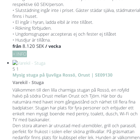
respektive 60 SEK/person.
• Slutstädning ingår inte i priset. Gäster städar själva, städmaterial
finns i huset.
• El ingår i hyran, ladda elbil är inte tillåtet.
• Rökning förbjuden.
• Ungdomsgrupper accepteras ej och fester ej tillåtet
• Husdjur är tillåtna.
8.120 SEK
från
/ vecka
+ INFO
5
1
Mysig stuga på ljuvliga Rossö, Orust | SE09130
Varekil -
Stuga
Välkommen till den lilla charmiga stugan på Rossö, en rofylld
halvö på södra Orust mellan Orust och Tjörn. Här bor du
naturnära med havet inom gångavstånd och närhet till flera fina
badplatser. Stugan har plats för fyra personer och erbjuder ett
enkelt men mysigt boende med pentry, toalett, dusch, Wi-Fi och
TV med baskanaler.
Den stora altanen är utrustad med utemöbler, grill och parasoll,
perfekt för frukost i solen eller sköna grillkvällar. På gräsmattan
nedanför finns plats för kubbspel eller lek. Hunden är välkommen