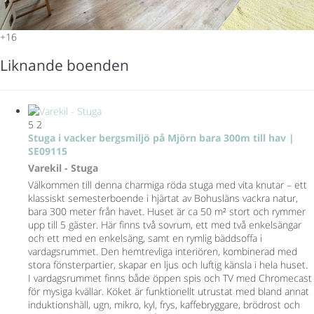
+16
Liknande boenden
5
2
Stuga i vacker bergsmiljö på Mjörn bara 300m till hav |
SE09115
Varekil -
Stuga
Välkommen till denna charmiga röda stuga med vita knutar – ett
klassiskt semesterboende i hjärtat av Bohusläns vackra natur,
bara 300 meter från havet. Huset är ca 50 m² stort och rymmer
upp till 5 gäster. Här finns två sovrum, ett med två enkelsängar
och ett med en enkelsäng, samt en rymlig bäddsoffa i
vardagsrummet. Den hemtrevliga interiören, kombinerad med
stora fönsterpartier, skapar en ljus och luftig känsla i hela huset.
I vardagsrummet finns både öppen spis och TV med Chromecast
för mysiga kvällar. Köket är funktionellt utrustat med bland annat
induktionshäll, ugn, mikro, kyl, frys, kaffebryggare, brödrost och