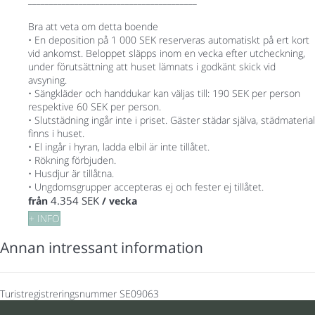
Bra att veta om detta boende
• En deposition på 1 000 SEK reserveras automatiskt på ert kort
vid ankomst. Beloppet släpps inom en vecka efter utcheckning,
under förutsättning att huset lämnats i godkänt skick vid
avsyning.
• Sängkläder och handdukar kan väljas till: 190 SEK per person
respektive 60 SEK per person.
• Slutstädning ingår inte i priset. Gäster städar själva, städmaterial
finns i huset.
• El ingår i hyran, ladda elbil är inte tillåtet.
• Rökning förbjuden.
• Husdjur är tillåtna.
• Ungdomsgrupper accepteras ej och fester ej tillåtet.
4.354 SEK
från
/ vecka
+ INFO
Annan intressant information
Turistregistreringsnummer
SE09063