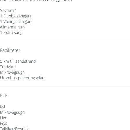
Sovrum 1
1 Dubbelsäng(ar)
1 Våningssäng(ar)
Allmänna rum
1 Extra säng
Faciliteter
5 km till sandstrand
Trädgård
Mikrovågsugn
Utomhus parkeringsplats
Kök
Kyl
Mikrovågsugn
Ugn
Frys
Tallrikar/Bestick