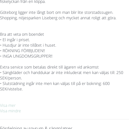
fiskelyckan från en klippa.
Göteborg ligger inte långt bort om man blir lite storstadssugen.
Shopping, nöjesparken Liseberg och mycket annat roligt att göra.
Bra att veta om boendet
• El ingår i priset.
• Husdjur är inte tillåtet i huset.
• RÖKNING FÖRBJUDEN!!
• INGA UNGDOMSGRUPPER!!
Extra service som betalas direkt till ägaren vid ankomst
• Sängkläder och handdukar är inte inkluderat men kan väljas till: 250
SEK/person.
• Slutstädning ingår inte men kan väljas till på er bokning: 600
SEK/vistelse.
Visa mer
Visa mindre
Fördelning av sovrum & sängplatser