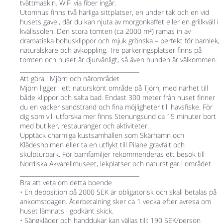
tvättmaskin. WiFi via fiber ingår.
Utomhus finns två härliga sittplatser, en under tak och en vid
husets gavel, där du kan njuta av morgonkaffet eller en grillkväll i
kvällssolen. Den stora tomten (ca 2000 m²) ramas in av
dramatiska bohusklippor och mjuk grönska – perfekt för barnlek,
naturälskare och avkoppling. Tre parkeringsplatser finns på
tomten och huset är djurvänligt, så även hunden är välkommen.
________________________________________
Att göra i Mjörn och närområdet
Mjörn ligger i ett naturskönt område på Tjörn, med närhet till
både klippor och salta bad. Endast 300 meter från huset finner
du en vacker sandstrand och fina möjligheter till havsfiske. För
dig som vill utforska mer finns Stenungsund ca 15 minuter bort
med butiker, restauranger och aktiviteter.
Upptäck charmiga kustsamhällen som Skärhamn och
Klädesholmen eller ta en utflykt till Pilane gravfält och
skulpturpark. För barnfamiljer rekommenderas ett besök till
Nordiska Akvarellmuseet, lekplatser och naturstigar i området.
________________________________________
Bra att veta om detta boende
• En deposition på 2000 SEK är obligatorisk och skall betalas på
ankomstdagen. Återbetalning sker ca 1 vecka efter avresa om
huset lämnats i godkänt skick.
• Sängkläder och handdukar kan väljas till: 190 SEK/person