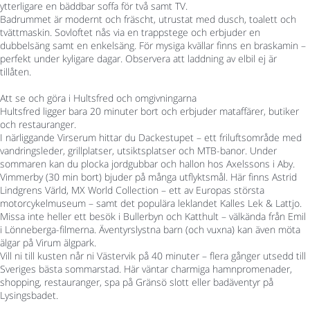
ytterligare en bäddbar soffa för två samt TV.
Badrummet är modernt och fräscht, utrustat med dusch, toalett och
tvättmaskin. Sovloftet nås via en trappstege och erbjuder en
dubbelsäng samt en enkelsäng. För mysiga kvällar finns en braskamin –
perfekt under kyligare dagar. Observera att laddning av elbil ej är
tillåten.
Att se och göra i Hultsfred och omgivningarna
Hultsfred ligger bara 20 minuter bort och erbjuder mataffärer, butiker
och restauranger.
I närliggande Virserum hittar du Dackestupet – ett friluftsområde med
vandringsleder, grillplatser, utsiktsplatser och MTB-banor. Under
sommaren kan du plocka jordgubbar och hallon hos Axelssons i Aby.
Vimmerby (30 min bort) bjuder på många utflyktsmål. Här finns Astrid
Lindgrens Värld, MX World Collection – ett av Europas största
motorcykelmuseum – samt det populära leklandet Kalles Lek & Lattjo.
Missa inte heller ett besök i Bullerbyn och Katthult – välkända från Emil
i Lönneberga-filmerna. Äventyrslystna barn (och vuxna) kan även möta
älgar på Virum älgpark.
Vill ni till kusten når ni Västervik på 40 minuter – flera gånger utsedd till
Sveriges bästa sommarstad. Här väntar charmiga hamnpromenader,
shopping, restauranger, spa på Gränsö slott eller badäventyr på
Lysingsbadet.