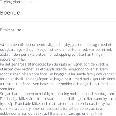
Tillgänglighet och priser
Boende
Beskrivning
Välkommen till denna hemtrevliga och nybyggda timmerstuga med ett
oslagbart läge vid sjön Mösjön, strax utanför Hultsfred. Här bor ni helt
avskilt – den perfekta platsen för avkoppling och återhämtning i
naturskön miljö.
På det generösa altandäcket kan du njuta av lugnet och den vackra
utsikten över vattnet. Ta ett uppfriskande morgondopp, en stillsam
roddtur med båten som finns vid bryggan, eller samla familj och vänner
för en grillkväll i solnedgången. Nybyggd bastu med härlig sjöutsikt finns
att nyttja. Här finns även bekväma utemöbler och en grill – allt med sjön
som fond.
Stugan har en öppen och luftig planlösning mellan kök och vardagsrum.
Det lantliga köket är fullt utrustat med spishäll, ugn, mikro samt kyl- och
frysskåp. Från både köket och matplatsen har du en fantastisk vy över
sjön. Matplatsen rymmer en bäddsoffa för två personer, och via
dubbeldörrar når du direkt ut till altanen. I vardagsrummet finns