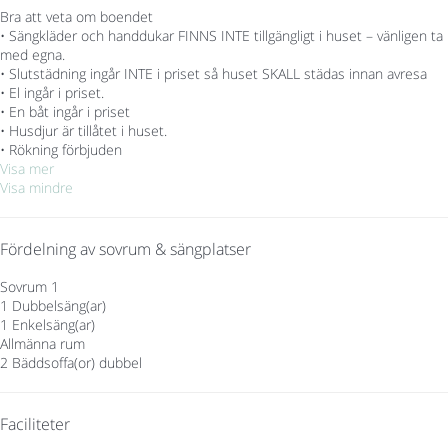
Bra att veta om boendet
• Sängkläder och handdukar FINNS INTE tillgängligt i huset – vänligen ta
med egna.
• Slutstädning ingår INTE i priset så huset SKALL städas innan avresa
• El ingår i priset.
• En båt ingår i priset
• Husdjur är tillåtet i huset.
• Rökning förbjuden
Visa mer
Visa mindre
Fördelning av sovrum & sängplatser
Sovrum 1
1 Dubbelsäng(ar)
1 Enkelsäng(ar)
Allmänna rum
2 Bäddsoffa(or) dubbel
Faciliteter