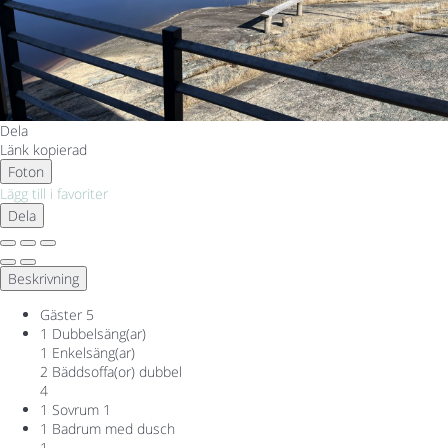
Dela
Länk kopierad
Foton
Lägg till i favoriter
Dela
Beskrivning
Gäster
5
1 Dubbelsäng(ar)
1 Enkelsäng(ar)
2 Bäddsoffa(or) dubbel
4
1 Sovrum
1
1 Badrum med dusch
1