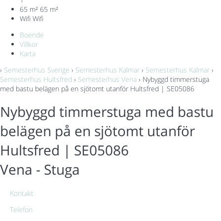
65 m²
65 m²
Wifi
Wifi
Boende
Villkor
Karta
›
Semesterhus Sverige
›
Semesterhus Kalmar
›
Semesterhus Kalmar
›
Semesterhus Hultsfred
›
Semesterhus Vena
› Nybyggd timmerstuga
med bastu belägen på en sjötomt utanför Hultsfred | SE05086
Nybyggd timmerstuga med bastu
belägen på en sjötomt utanför
Hultsfred | SE05086
Vena -
Stuga
Kontakt
Telefon