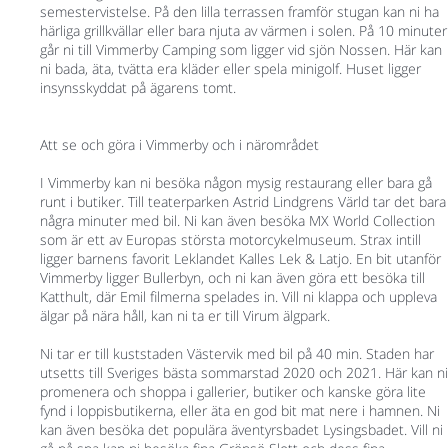
semestervistelse. På den lilla terrassen framför stugan kan ni ha
härliga grillkvällar eller bara njuta av värmen i solen. På 10 minuter
går ni till Vimmerby Camping som ligger vid sjön Nossen. Här kan
ni bada, äta, tvätta era kläder eller spela minigolf. Huset ligger
insynsskyddat på ägarens tomt.
Att se och göra i Vimmerby och i närområdet
I Vimmerby kan ni besöka någon mysig restaurang eller bara gå
runt i butiker. Till teaterparken Astrid Lindgrens Värld tar det bara
några minuter med bil. Ni kan även besöka MX World Collection
som är ett av Europas största motorcykelmuseum. Strax intill
ligger barnens favorit Leklandet Kalles Lek & Latjo. En bit utanför
Vimmerby ligger Bullerbyn, och ni kan även göra ett besöka till
Katthult, där Emil filmerna spelades in. Vill ni klappa och uppleva
älgar på nära håll, kan ni ta er till Virum älgpark.
Ni tar er till kuststaden Västervik med bil på 40 min. Staden har
utsetts till Sveriges bästa sommarstad 2020 och 2021. Här kan ni
promenera och shoppa i gallerier, butiker och kanske göra lite
fynd i loppisbutikerna, eller äta en god bit mat nere i hamnen. Ni
kan även besöka det populära äventyrsbadet Lysingsbadet. Vill ni