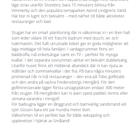
läge strax utanför Storebro, bara 15 minuters bilresa från
Vimmerby och den populära temaparken Astrid Lindgrens Värld.
Här bor ni lugnt och bekvämt – med närhet till både aktiviteter,
restauranger och bad.
Stugan har en smart planlösning där ni välkomnas in i en liten hall
som leder vidare till ett fräscht badrum med dusch, wc och
tvättmaskin. Det fullt utrustade köket ger er goda möjligheter att
laga middagar till hela familjen. I vardagsrummet finns en
bäddsoffa, två enkelsängar samt en TV – perfekt för mysiga
kvällar. I det separata sovrummet väntar en bekväm dubbelsäng.
Utanför huset finns ett möblerat altandäck där ni kan njuta av
måltider och sommarkvällar i det fria. På bara några minuters
promenad når ni två restauranger – den ena på Tobo golfklubb
och den andra på vackra Fredensborgs Herrgård. För den
golfintresserade ligger första utslagsplatsen endast 300 meter
från stugan. På Herrgården kan ni även spela paddel, tennis eller
utmana varandra i minigolf.
För badsugna ligger en långgrund och barnvänlig sandstrand vid
sjön Gissen bara ett par hundra meter bort.
Välkommen till en perfekt bas för både avkoppling och
upplevelser i hjärtat av Småland!