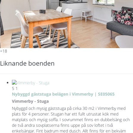
+18
Liknande boenden
5
1
Nybyggd gäststuga belägen i Vimmerby | SE05065
Vimmerby -
Stuga
Nybyggd och mysig gäststuga på cirka 30 m2 i Vimmerby med
plats för 4 personer. Stugan har ett fullt utrustat kök med
matplats och mysig soffa. I sovrummet finns en dubbelsäng och
de två andra sovplatserna finns uppe på sov loftet i två
enkelsängar. Fint badrum med dusch. Allt finns för en bekväm