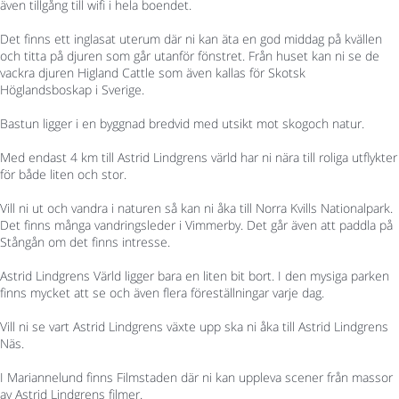
även tillgång till wifi i hela boendet.
Det finns ett inglasat uterum där ni kan äta en god middag på kvällen
och titta på djuren som går utanför fönstret. Från huset kan ni se de
vackra djuren Higland Cattle som även kallas för Skotsk
Höglandsboskap i Sverige.
Bastun ligger i en byggnad bredvid med utsikt mot skogoch natur.
Med endast 4 km till Astrid Lindgrens värld har ni nära till roliga utflykter
för både liten och stor.
Vill ni ut och vandra i naturen så kan ni åka till Norra Kvills Nationalpark.
Det finns många vandringsleder i Vimmerby. Det går även att paddla på
Stångån om det finns intresse.
Astrid Lindgrens Värld ligger bara en liten bit bort. I den mysiga parken
finns mycket att se och även flera föreställningar varje dag.
Vill ni se vart Astrid Lindgrens växte upp ska ni åka till Astrid Lindgrens
Näs.
I Mariannelund finns Filmstaden där ni kan uppleva scener från massor
av Astrid Lindgrens filmer.