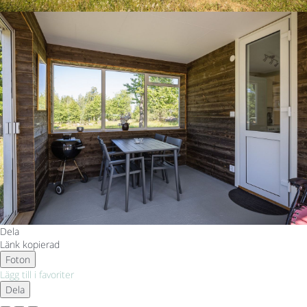
Dela
Länk kopierad
Foton
Lägg till i favoriter
Dela