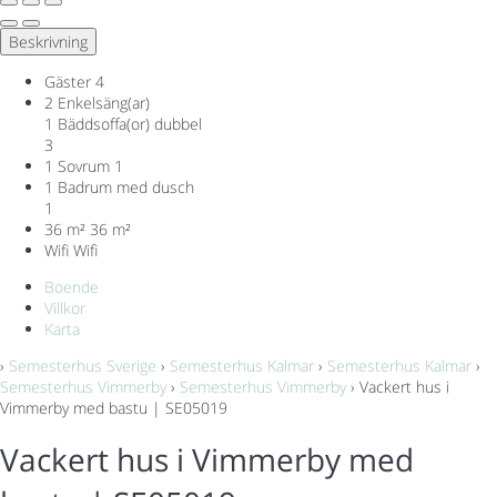
Beskrivning
Gäster
4
2 Enkelsäng(ar)
1 Bäddsoffa(or) dubbel
3
1 Sovrum
1
1 Badrum med dusch
1
36 m²
36 m²
Wifi
Wifi
Boende
Villkor
Karta
›
Semesterhus Sverige
›
Semesterhus Kalmar
›
Semesterhus Kalmar
›
Semesterhus Vimmerby
›
Semesterhus Vimmerby
› Vackert hus i
Vimmerby med bastu | SE05019
Vackert hus i Vimmerby med