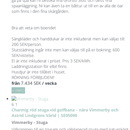
gå på spa kan ni besöka fina Grönsö Slott och dess fina
spaanläggning. Ni kan även ta en båttur ut till en av alla de öar
som finns i den fina skärgården.
Bra att veta om boendet
Sängkläder och handdukar är inte inkluderat men kan väljas till:
200 SEK/person.
Slutstädning ingår inte men kan väljas till på er bokning: 600
SEK/vistelse.
El är inte inkluderat i priset. Pris 3 SEK/kWh.
Laddningsstation för elbil finns
Husdjur är inte tillåtet i huset.
RÖKNING FÖRBJUDEN!!
7.434 SEK
från
/ vecka
+ INFO
6
1
Charmig röd stuga vid golfbana – nära Vimmerby och
Astrid Lindgrens Värld | SE05090
Vimmerby -
Stuga
Välkommen till en trivsam och välplanerad stuga med naturskönt