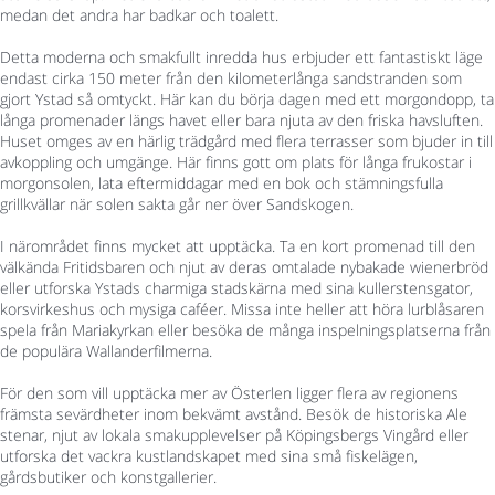
medan det andra har badkar och toalett.
Detta moderna och smakfullt inredda hus erbjuder ett fantastiskt läge
endast cirka 150 meter från den kilometerlånga sandstranden som
gjort Ystad så omtyckt. Här kan du börja dagen med ett morgondopp, ta
långa promenader längs havet eller bara njuta av den friska havsluften.
Huset omges av en härlig trädgård med flera terrasser som bjuder in till
avkoppling och umgänge. Här finns gott om plats för långa frukostar i
morgonsolen, lata eftermiddagar med en bok och stämningsfulla
grillkvällar när solen sakta går ner över Sandskogen.
I närområdet finns mycket att upptäcka. Ta en kort promenad till den
välkända Fritidsbaren och njut av deras omtalade nybakade wienerbröd
eller utforska Ystads charmiga stadskärna med sina kullerstensgator,
korsvirkeshus och mysiga caféer. Missa inte heller att höra lurblåsaren
spela från Mariakyrkan eller besöka de många inspelningsplatserna från
de populära Wallanderfilmerna.
För den som vill upptäcka mer av Österlen ligger flera av regionens
främsta sevärdheter inom bekvämt avstånd. Besök de historiska Ale
stenar, njut av lokala smakupplevelser på Köpingsbergs Vingård eller
utforska det vackra kustlandskapet med sina små fiskelägen,
gårdsbutiker och konstgallerier.