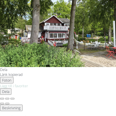
Dela
Länk kopierad
Foton
Lägg till i favoriter
Dela
Beskrivning