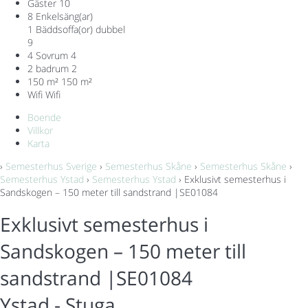
Gäster
10
8 Enkelsäng(ar)
1 Bäddsoffa(or) dubbel
9
4 Sovrum
4
2 badrum
2
150 m²
150 m²
Wifi
Wifi
Boende
Villkor
Karta
›
Semesterhus Sverige
›
Semesterhus Skåne
›
Semesterhus Skåne
›
Semesterhus Ystad
›
Semesterhus Ystad
› Exklusivt semesterhus i
Sandskogen – 150 meter till sandstrand |SE01084
Exklusivt semesterhus i
Sandskogen – 150 meter till
sandstrand |SE01084
Ystad -
Stuga