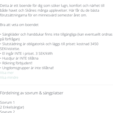
Detta är ett boende för dig som söker lugn, komfort och närhet till
både havet och Skånes många upplevelser. Här får du de bästa
förutsättningarna för en minnesvärd semester året om.
Bra att veta om boendet
• Sängkläder och handdukar finns inte tillgängliga (kan eventuellt ordnas
på förfrågan)
• Slutstädning är obligatorisk och läggs till priset: kostnad 3450
SEK/vistelse.
• El ingår INTE i priset. 3 SEK/kWh
• Husdjur är INTE tillåtna
• Rökning förbjuden!!
• Ungdomsgrupper är inte tillåtna!!
Visa mer
Visa mindre
Fördelning av sovrum & sängplatser
Sovrum 1
2 Enkelsäng(ar)
Sovrum 2