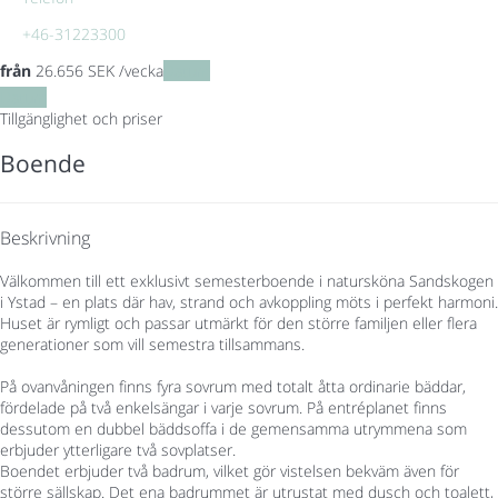
+46-31223300
från
26.656
SEK
/vecka
Datum
Datum
Tillgänglighet och priser
Boende
Beskrivning
Välkommen till ett exklusivt semesterboende i natursköna Sandskogen
i Ystad – en plats där hav, strand och avkoppling möts i perfekt harmoni.
Huset är rymligt och passar utmärkt för den större familjen eller flera
generationer som vill semestra tillsammans.
På ovanvåningen finns fyra sovrum med totalt åtta ordinarie bäddar,
fördelade på två enkelsängar i varje sovrum. På entréplanet finns
dessutom en dubbel bäddsoffa i de gemensamma utrymmena som
erbjuder ytterligare två sovplatser.
Boendet erbjuder två badrum, vilket gör vistelsen bekväm även för
större sällskap. Det ena badrummet är utrustat med dusch och toalett,