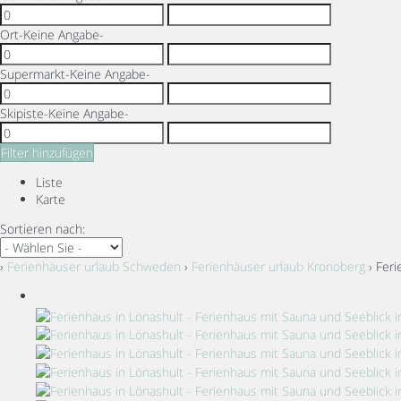
Ort
-Keine Angabe-
Supermarkt
-Keine Angabe-
Skipiste
-Keine Angabe-
Filter hinzufügen
Liste
Karte
Sortieren nach:
›
Ferienhäuser urlaub Schweden
›
Ferienhäuser urlaub Kronoberg
› Feri