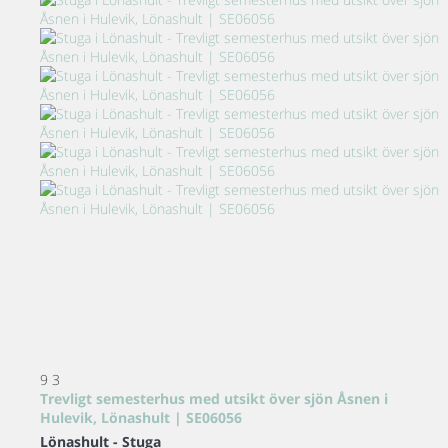
9
3
Trevligt semesterhus med utsikt över sjön Åsnen i
Hulevik, Lönashult | SE06056
Lönashult -
Stuga