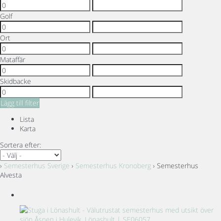
Golf
Ort
Mataffär
Skidbacke
Lägg till filter
Lista
Karta
Sortera efter:
›
Semesterhus Sverige
›
Semesterhus Kronoberg
› Semesterhus
Alvesta