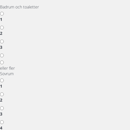
Badrum och toaletter
1
2
3
eller fler
Sovrum
1
2
3
4