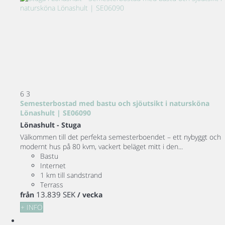
6
3
Semesterbostad med bastu och sjöutsikt i natursköna
Lönashult | SE06090
Lönashult -
Stuga
Välkommen till det perfekta semesterboendet – ett nybyggt och
modernt hus på 80 kvm, vackert beläget mitt i den...
Bastu
Internet
1 km till sandstrand
Terrass
13.839 SEK
från
/ vecka
+ INFO