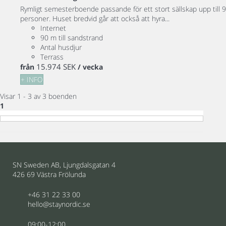
Rymligt semesterboende passande för ett stort sällskap upp till 9
personer. Huset bredvid går att också att hyra...
Internet
90 m till sandstrand
Antal husdjur
Terrass
15.974 SEK
från
/ vecka
+ INFO
Visar 1 - 3 av 3 boenden
1
SN Sweden AB, Ljungdalsgatan 4
426 69 Västra Frölunda
+46 31 22 33 00
hello@staynordic.se
09:00-12:00