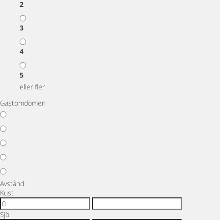
2
3
4
5
eller fler
Gästomdömen
Avstånd
Kust
Sjö