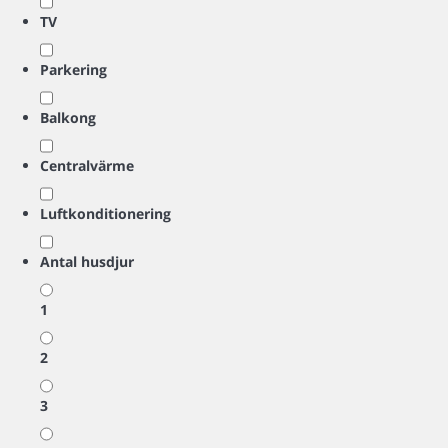
TV
Parkering
Balkong
Centralvärme
Luftkonditionering
Antal husdjur
1
2
3