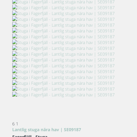
6
1
Lantlig stuga nära hav | SE09187
Fagerfjäll -
Stuga