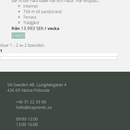
där ni bor nära både hav och natur. Här erbjuds...
Internet
750 m till sandstrand
Terrass
Trädgård
13.993 SEK
från
/ vecka
+ INFO
Visar 1 - 2 av 2 boenden
1
SN Sweden AB, Ljungdalsgatan 4
426 69 Västra Frölunda
+46 31 22 33 00
hello@staynordic.se
09:00-12:00
13:00-16:00