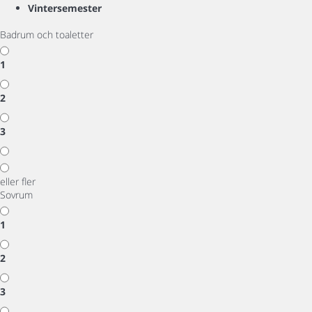
Vintersemester
Badrum och toaletter
1
2
3
eller fler
Sovrum
1
2
3