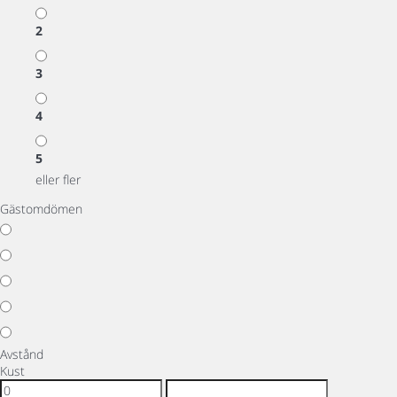
2
3
4
5
eller fler
Gästomdömen
Avstånd
Kust