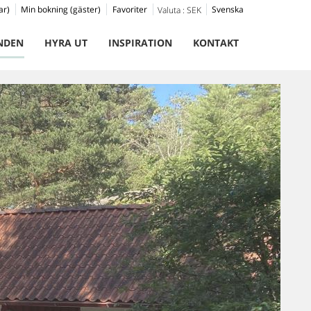
ar)
Min bokning (gäster)
Favoriter
Svenska
Valuta :
SEK
NDEN
HYRA UT
INSPIRATION
KONTAKT