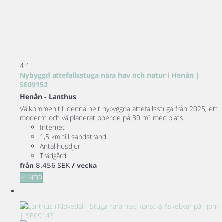
4
1
Nybyggd attefallsstuga nära hav och natur i Henån |
SE09152
Henån -
Lanthus
Välkommen till denna helt nybyggda attefallsstuga från 2025, ett
modernt och välplanerat boende på 30 m² med plats...
Internet
1,5 km till sandstrand
Antal husdjur
Trädgård
8.456 SEK
från
/ vecka
+ INFO