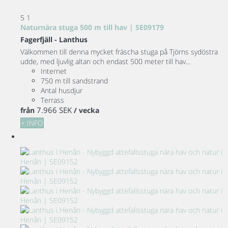
5
1
Naturnära stuga 500 m till hav | SE09179
Fagerfjäll -
Lanthus
Välkommen till denna mycket fräscha stuga på Tjörns sydöstra
udde, med ljuvlig altan och endast 500 meter till hav...
Internet
750 m till sandstrand
Antal husdjur
Terrass
7.966 SEK
från
/ vecka
+ INFO