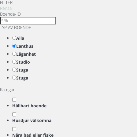
FILTER
Rensa
Boende-ID
TYP AV BOENDE
Alla
Lanthus
Lägenhet
Studio
Stuga
Stuga
Kategori
Hållbart boende
Husdjur välkomna
Nära bad eller fiske