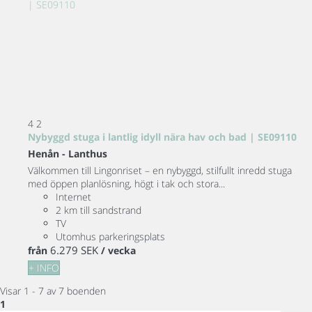
4
2
Nybyggd stuga i lantlig idyll nära hav och bad | SE09110
Henån -
Lanthus
Välkommen till Lingonriset – en nybyggd, stilfullt inredd stuga
med öppen planlösning, högt i tak och stora...
Internet
2 km till sandstrand
TV
Utomhus parkeringsplats
6.279 SEK
från
/ vecka
+ INFO
Visar 1 - 7 av 7 boenden
1