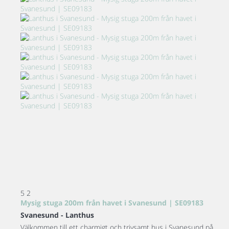
5
2
Mysig stuga 200m från havet i Svanesund | SE09183
Svanesund -
Lanthus
Välkommen till ett charmigt och trivsamt hus i Svanesund på