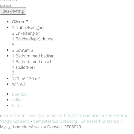
Beskrivning
Gäster
7
1 Dubbelsäng(ar)
3 Enkelsäng(ar)
1 Bäddsoffa(or) dubbel
5
3 Sovrum
3
1 Badrum med badkar
1 Badrum med dusch
1 Toalett(er)
3
120 m²
120 m²
Wifi
Wifi
Boende
Villkor
Karta
›
Semesterhus Sverige
›
Semesterhus Västra Götaland
›
Semesterhus
Västra Götaland
›
Semesterhus Göteborg
›
Semesterhus Donsö
›
Mysigt boende på vackra Donsö | SE08029