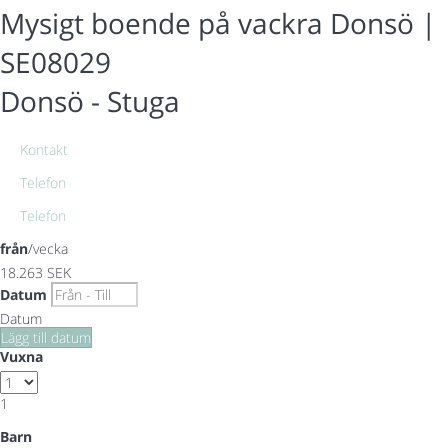
Mysigt boende på vackra Donsö |
SE08029
Donsö -
Stuga
Kontakt
Telefon
Telefon
från
/vecka
18.263
SEK
Datum
Datum
Lägg till datum
Vuxna
1
Barn