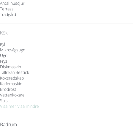
Antal husdjur
Terrass
Trädgård
Kök
Kyl
Mikrovågsugn
Ugn
Frys
Diskmaskin
Tallrikar/Bestick
Köksredskap
Kaffemaskin
Brödrost
Vattenkokare
Spis
Visa mer
Visa mindre
Badrum