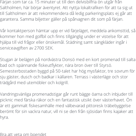
Färjan som tar ca. 15 minuter ut till den delvisbilfria ön utgår från
Saltholmen, här börjar äventyret. Att nyttja lokaltrafiken för att ta sig ut
till Saltholmen är att rekommendera då ledig parkeringsplats ej går att
garantera. Samma biljetter gäller på spårvagnen dit som på färjan.
Vår kontaktperson hämtar upp er vid färjeläget, meddela ankomsttid, så
kommer hon med golfbil och finns tillgänglig under er vistelse för att
hjälpa till vid frågor eller önskemål. Städning samt sängkläder ingår i
serviceavgiften av 2700 SEK.
Stugan är belägen på nordvästra Donsö med en kort promenad till salta
bad och spännande fiskeutflykter, nära bron över till Styrsö.
Semesterbostaden byggd på 50-talet har hög mysfaktor, tre sovrum för
sju gäster, dusch och badkar i källaren. Terrass i västerläge och stor
trädgård med utemöbler och kolgrill.
Vandringsvänliga promenadstigar går runt bägge öarna och inbjuder till
picknic med färska räkor och en fantastisk utsikt över västerhavet. Ön
är ett gammalt fiskesamhälle med välbevarad pittoresk träbebyggelse
berömt för sin vackra natur, vill ni se den från sjösidan finns kajaker att
hyra.
Bra att veta om boendet