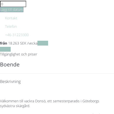
Lägg till datum
Kontakt
Telefon
+46-31223300
från
18.263
SEK
/vecka
Datum
Datum
Tillgänglighet och priser
Boende
Beskrivning
Välkommen till vackra Donsö, ett semesterparadis i Göteborgs
sydvästra skärgård.