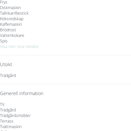
Frys
Diskmaskin
Tallrikar/Bestick
Köksredskap
Kaffemaskin
Brödrost
Vattenkokare
Spis
Visa mer
Visa mindre
Utsikt
Trädgård
Generell information
TV
Trädgård
Trädgårdsmöbler
Terrass
Tvättmaskin