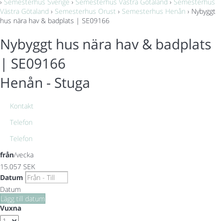
›
Semesterhus Sverige
›
Semesterhus Västra Götaland
›
Semesterhus
Västra Götaland
›
Semesterhus Orust
›
Semesterhus Henån
› Nybyggt
hus nära hav & badplats | SE09166
Nybyggt hus nära hav & badplats
| SE09166
Henån -
Stuga
Kontakt
Telefon
Telefon
från
/vecka
15.057
SEK
Datum
Datum
Lägg till datum
Vuxna