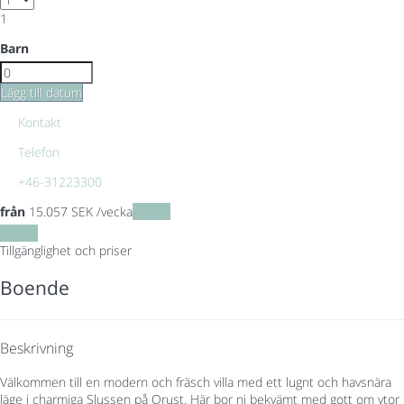
1
Barn
Lägg till datum
Kontakt
Telefon
+46-31223300
från
15.057
SEK
/vecka
Datum
Datum
Tillgänglighet och priser
Boende
Beskrivning
Välkommen till en modern och fräsch villa med ett lugnt och havsnära
läge i charmiga Slussen på Orust. Här bor ni bekvämt med gott om ytor