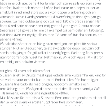
både inne och ute, perfekt för familjer och större sällskap som söker
komfort, kvalitet och närhet till både bad, natur och nöjen. Huset är
smakfullt inrett med stora sociala ytor, öppen planlösning och en
värmande kamin i vardagsrummet. På övervåningen finns fyra rymliga
sovrum: två med dubbelsäng och två med 120 cm breda sängar. Här
finns 6 ordinarie bäddar samt möjlighet till ytterligare 2 extra bäddar
(madrasser på golvet eller om till exempel två barn delar en 120-säng).
Här finns även ett mysigt allrum med TV samt två fräscha badrum, ett
på varje våning.
På baksidan väntar er en härlig altan med gott om plats för sociala
stunder. Njut av uteduschen, ta ett avkopplande dopp i jacuzzin och
samla hela gänget för grillkvällar i solnedgången. Parkering finns precis
utanför dörren och huset har tvättmaskin, Wi-Fi och Apple TV – allt för
en smidig och bekväm vistelse.
________________________________________
Att göra i Slussen och närområdet
Slussen är ett av Orusts mest uppskattade små kustsamhällen, känt för
sin vackra natur och sitt kulturutbud. Endast 1 km från huset ligger
Slussens fina badplats med bryggor, hopptorn, simskola och
omklädningsrum. På vägen dit passerar ni det lilla och charmiga Café
Tillsammans, kända för sina nygräddade våfflor.
Musikälskare får inte missa Slussens Pensionat, ett genuint musikhotell
där välkända svenska artister uppträder hela sommaren.