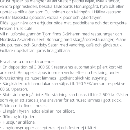
Orust bjuder på mängder av aktiviteter: paddla kajak, fiska krabbor,
vandra pilgrimsleden, besöka Tavlebords Honungsgård, hyra båt eller
upptäcka bilfria öar som Gullholmen och Käringön. I Hälleviksstrand
väntar klassiska sjöbodar, vackra klippor och vykortsvyer.
Ellös ligger nära och erbjuder både mat, paddelbana och det omtyckta
Fröken Trulls Café.
Vill ni utforska grannön Tjörn finns Skärhamn med restauranger och
Nordiska Akvarellmuseet, Rönnäng med skärgårdsrestauranger, Pilane
skulpturpark och Sundsby Säteri med vandring, café och gårdsbutik.
Golfare uppskattar Tjörns fina golfbana.
________________________________________
Bra att veta om detta boende
• En deposition på 3 000 SEK reserveras automatiskt på ert kort vid
ankomst. Beloppet släpps inom en vecka efter utcheckning under
förutsättning att huset lämnats i godkänt skick vid avsyning.
• Sängkläder och handdukar kan väljas till: 190 SEK/person respektive
60 SEK/person.
• Slutstädning ingår inte. Slutstädning kan bokas till för 2 500 kr. Gäster
som väljer att städa själva ansvarar för att huset lämnas i gott skick.
Städmaterial finns i huset.
• El ingår i hyran, ladda elbil är inte tillåtet.
• Rökning förbjuden.
• Husdjur är tillåtna.
• Ungdomsgrupper accepteras ej och fester ej tillåtet.