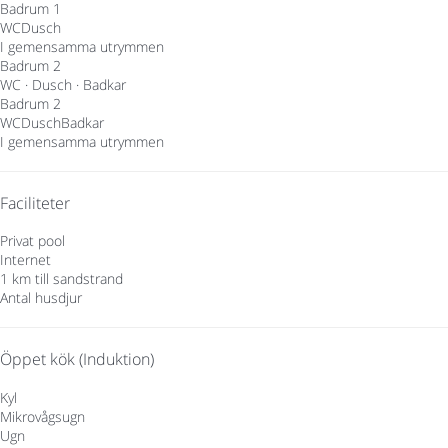
Badrum 1
WC
Dusch
I gemensamma utrymmen
Badrum 2
WC
·
Dusch
·
Badkar
Badrum 2
WC
Dusch
Badkar
I gemensamma utrymmen
Faciliteter
Privat pool
Internet
1 km till sandstrand
Antal husdjur
Öppet kök (Induktion)
Kyl
Mikrovågsugn
Ugn