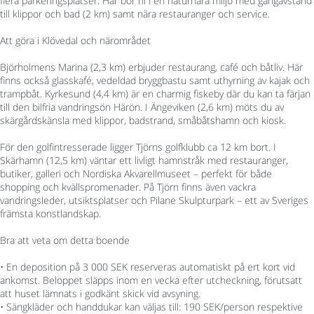
flera parkeringsplatser. Här bor ni i en naturnära miljö med gångavstånd
till klippor och bad (2 km) samt nära restauranger och service.
Att göra i Klövedal och närområdet
Björholmens Marina (2,3 km) erbjuder restaurang, café och båtliv. Här
finns också glasskafé, vedeldad bryggbastu samt uthyrning av kajak och
trampbåt. Kyrkesund (4,4 km) är en charmig fiskeby där du kan ta färjan
till den bilfria vandringsön Härön. I Ängeviken (2,6 km) möts du av
skärgårdskänsla med klippor, badstrand, småbåtshamn och kiosk.
För den golfintresserade ligger Tjörns golfklubb ca 12 km bort. I
Skärhamn (12,5 km) väntar ett livligt hamnstråk med restauranger,
butiker, galleri och Nordiska Akvarellmuseet – perfekt för både
shopping och kvällspromenader. På Tjörn finns även vackra
vandringsleder, utsiktsplatser och Pilane Skulpturpark – ett av Sveriges
främsta konstlandskap.
Bra att veta om detta boende
• En deposition på 3 000 SEK reserveras automatiskt på ert kort vid
ankomst. Beloppet släpps inom en vecka efter utcheckning, förutsatt
att huset lämnats i godkänt skick vid avsyning.
• Sängkläder och handdukar kan väljas till: 190 SEK/person respektive