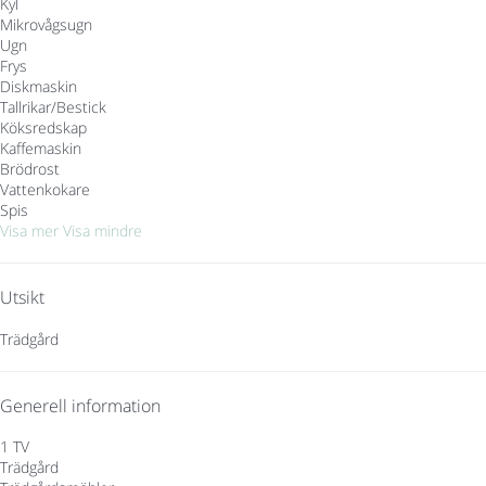
Kyl
Mikrovågsugn
Ugn
Frys
Diskmaskin
Tallrikar/Bestick
Köksredskap
Kaffemaskin
Brödrost
Vattenkokare
Spis
Visa mer
Visa mindre
Utsikt
Trädgård
Generell information
1 TV
Trädgård