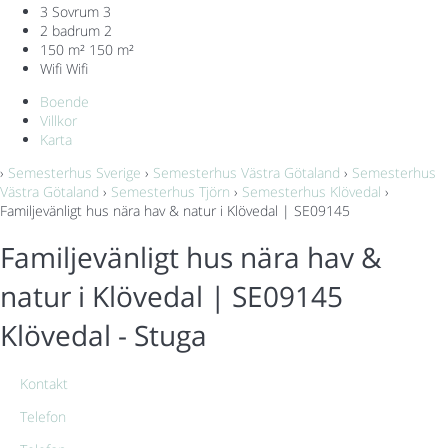
3 Sovrum
3
2 badrum
2
150 m²
150 m²
Wifi
Wifi
Boende
Villkor
Karta
›
Semesterhus Sverige
›
Semesterhus Västra Götaland
›
Semesterhus
Västra Götaland
›
Semesterhus Tjörn
›
Semesterhus Klövedal
›
Familjevänligt hus nära hav & natur i Klövedal | SE09145
Familjevänligt hus nära hav &
natur i Klövedal | SE09145
Klövedal -
Stuga
Kontakt
Telefon