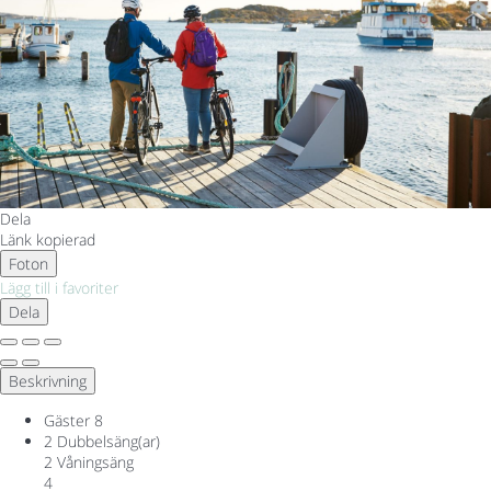
Dela
Länk kopierad
Foton
Lägg till i favoriter
Dela
Beskrivning
Gäster
8
2 Dubbelsäng(ar)
2 Våningsäng
4