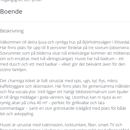
Boende
Beskrivning
Välkommen till detta ljusa och rymliga hus på Björholmsvägen i Klövedal.
Här finns plats för upp till 8 personer fördelat på tre sovrum (observera:
Sovrummet som på bilderna visar två enkelsängar kommer att möbleras
om och ersättas med två våningssängar). Huset har två badrum – ett
med dusch och ett med badkar – vilket gör det bekvämt även för den
större familjen.
Det charmiga köket är fullt utrustat med spis, ugn, kyl, frys, mikro,
kaffebryggare och diskmaskin. Här finns plats för gemensamma måltider
och fina sociala ytor. Intill ligger ett härligt bibliotek/matrum som bjuder
in till långa middagar i goda vänners lag. Utomhus kan ni njuta av en
rymlig altan på cirka 40 m² – perfekt för grillkvällar och lata
sommardagar – samt en stor grönskande trädgård med plats för både
lek och avkoppling.
Huset är utrustat med tvättmaskin, torktumlare, fiber, smart-TV och