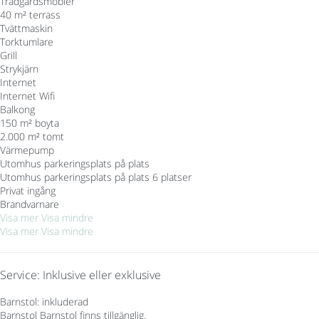
Trädgårdsmöbler
40 m² terrass
Tvättmaskin
Torktumlare
Grill
Strykjärn
Internet
Internet
Wifi
Balkong
150 m² boyta
2.000 m² tomt
Värmepump
Utomhus parkeringsplats på plats
Utomhus parkeringsplats på plats
6 platser
Privat ingång
Brandvarnare
Visa mer
Visa mindre
Visa mer
Visa mindre
Service: Inklusive eller exklusive
Barnstol: inkluderad
Barnstol
Barnstol finns tillgänglig.