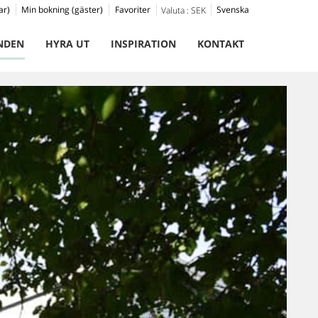
ar)
Min bokning (gäster)
Favoriter
Svenska
Valuta :
SEK
NDEN
HYRA UT
INSPIRATION
KONTAKT