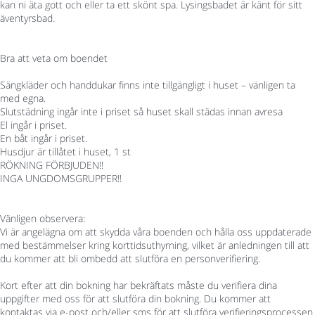
kan ni äta gott och eller ta ett skönt spa. Lysingsbadet är känt för sitt
äventyrsbad.
Bra att veta om boendet
Sängkläder och handdukar finns inte tillgängligt i huset – vänligen ta
med egna.
Slutstädning ingår inte i priset så huset skall städas innan avresa
El ingår i priset.
En båt ingår i priset.
Husdjur är tillåtet i huset, 1 st
RÖKNING FÖRBJUDEN!!
INGA UNGDOMSGRUPPER!!
Vänligen observera:
Vi är angelägna om att skydda våra boenden och hålla oss uppdaterade
med bestämmelser kring korttidsuthyrning, vilket är anledningen till att
du kommer att bli ombedd att slutföra en personverifiering.
Kort efter att din bokning har bekräftats måste du verifiera dina
uppgifter med oss för att slutföra din bokning. Du kommer att
kontaktas via e-post och/eller sms för att slutföra verifieringsprocessen.