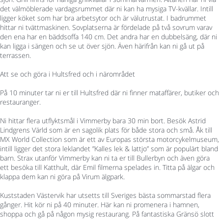
det välmöblerade vardagsrummet där ni kan ha mysiga TV-kvällar. Intill
ligger köket som har bra arbetsytor och är välutrustat. I badrummet
hittar ni tvättmaskinen. Sovplatserna är fördelade på två sovrum varav
den ena har en bäddsoffa 140 cm. Det andra har en dubbelsäng, där ni
kan ligga i sängen och se ut över sjön. Även härifrån kan ni gå ut på
terrassen.
Att se och göra i Hultsfred och i närområdet
På 10 minuter tar ni er till Hultsfred där ni finner mataffärer, butiker och
restauranger.
Ni hittar flera utflyktsmål i Vimmerby bara 30 min bort. Besök Astrid
Lindgrens Värld som är en sagolik plats för både stora och små. Åk till
MX World Collection som är ett av Europas största motorcykelmuseum,
intill ligger det stora leklandet ”Kalles lek & lattjo” som är populärt bland
barn. Strax utanför Vimmerby kan ni ta er till Bullerbyn och även göra
ett besöka till Katthult, där Emil filmerna spelades in. Titta på älgar och
klappa dem kan ni göra på Virum älgpark.
Kuststaden Västervik har utsetts till Sveriges bästa sommarstad flera
gånger. Hit kör ni på 40 minuter. Här kan ni promenera i hamnen,
shoppa och gå på någon mysig restaurang. På fantastiska Gränsö slott