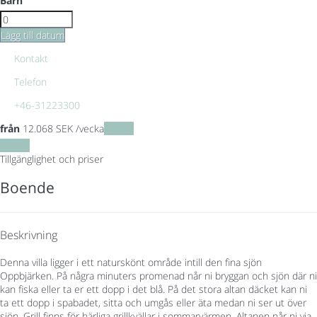
Barn
Lägg till datum
Kontakt
Telefon
+46-31223300
från
12.068
SEK
/vecka
Datum
Datum
Tillgänglighet och priser
Boende
Beskrivning
Denna villa ligger i ett naturskönt område intill den fina sjön
Oppbjärken. På några minuters promenad når ni bryggan och sjön där ni
kan fiska eller ta er ett dopp i det blå. På det stora altan däcket kan ni
ta ett dopp i spabadet, sitta och umgås eller äta medan ni ser ut över
sjön. Grill finns för härliga grillkvällar i sommarvärmen. Altanen når ni via