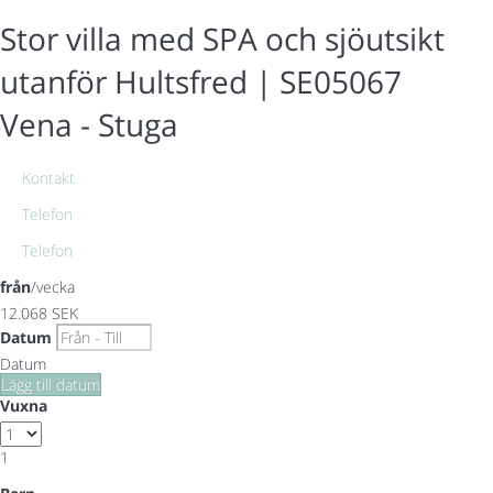
Stor villa med SPA och sjöutsikt
utanför Hultsfred | SE05067
Vena -
Stuga
Kontakt
Telefon
Telefon
från
/vecka
12.068
SEK
Datum
Datum
Lägg till datum
Vuxna
1