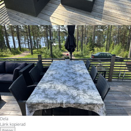
Dela
Länk kopierad
Foton