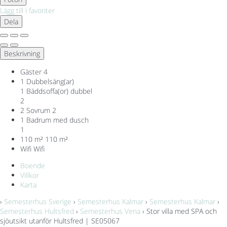
Lägg till i favoriter
Dela
Beskrivning
Gäster
4
1 Dubbelsäng(ar)
1 Bäddsoffa(or) dubbel
2
2 Sovrum
2
1 Badrum med dusch
1
110 m²
110 m²
Wifi
Wifi
Boende
Villkor
Karta
›
Semesterhus Sverige
›
Semesterhus Kalmar
›
Semesterhus Kalmar
›
Semesterhus Hultsfred
›
Semesterhus Vena
› Stor villa med SPA och
sjöutsikt utanför Hultsfred | SE05067