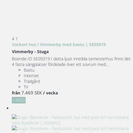
4
1
Vackert hus i Vimmerby med bastu | SE05019
Vimmerby -
Stuga
Boende-ID SE05019 I detta ljust inredda semesterhus finns det
4 fasta sängplatser fördelade över ett sovrum med...
Bastu
Internet
Trädgård
TV
7.469 SEK
från
/ vecka
+ INFO