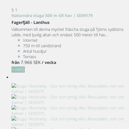
5
1
Naturnära stuga 500 m till hav | SE09179
Fagerfjäll -
Lanthus
Välkommen till denna mycket fräscha stuga på Tjörns sydöstra
udde, med ljuvlig altan och endast 500 meter till hav...
Internet
750 m till sandstrand
Antal husdjur
Terrass
7.966 SEK
från
/ vecka
+ INFO