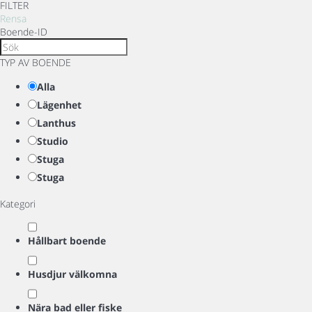
FILTER
Rensa
Boende-ID
TYP AV BOENDE
Alla
Lägenhet
Lanthus
Studio
Stuga
Stuga
Kategori
Hållbart boende
Husdjur välkomna
Nära bad eller fiske