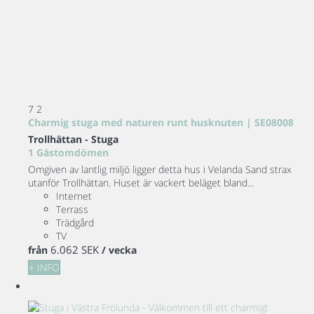
7
2
Charmig stuga med naturen runt husknuten | SE08008
Trollhättan -
Stuga
1 Gästomdömen
Omgiven av lantlig miljö ligger detta hus i Velanda Sand strax
utanför Trollhättan. Huset är vackert beläget bland...
Internet
Terrass
Trädgård
TV
6.062 SEK
från
/ vecka
+ INFO