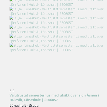
6
2
Välutrustat semesterhus med utsikt över sjön Åsnen i
Hulevik, Lönashult | SE06057
Lönashult -
Stuga