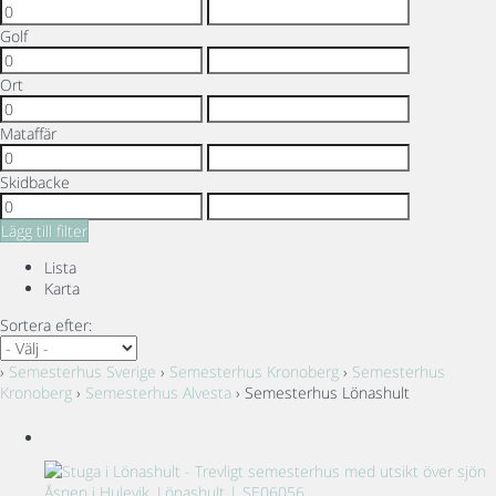
Golf
Ort
Mataffär
Skidbacke
Lägg till filter
Lista
Karta
Sortera efter:
›
Semesterhus Sverige
›
Semesterhus Kronoberg
›
Semesterhus
Kronoberg
›
Semesterhus Alvesta
› Semesterhus Lönashult