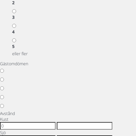
2
3
4
5
eller fler
Gästomdömen
Avstånd
Kust
Sjö