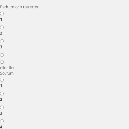
Badrum och toaletter
1
2
3
eller fler
Sovrum
1
2
3
4