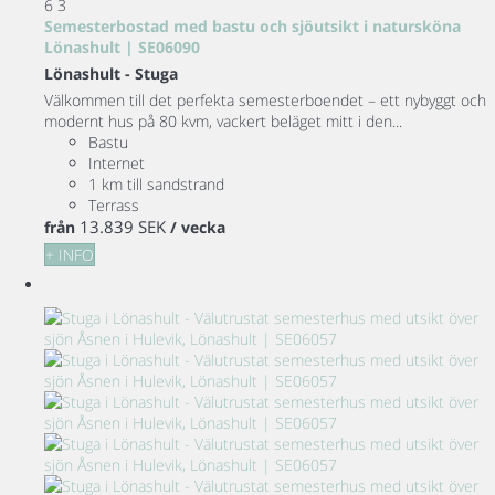
6
3
Semesterbostad med bastu och sjöutsikt i natursköna
Lönashult | SE06090
Lönashult -
Stuga
Välkommen till det perfekta semesterboendet – ett nybyggt och
modernt hus på 80 kvm, vackert beläget mitt i den...
Bastu
Internet
1 km till sandstrand
Terrass
13.839 SEK
från
/ vecka
+ INFO