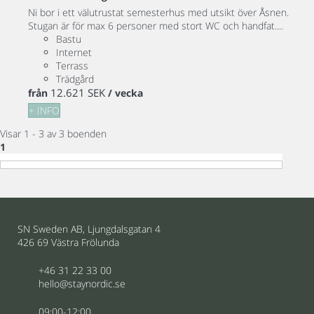
Ni bor i ett välutrustat semesterhus med utsikt över Åsnen.
Stugan är för max 6 personer med stort WC och handfat....
Bastu
Internet
Terrass
Trädgård
12.621 SEK
från
/ vecka
+ INFO
Visar 1 - 3 av 3 boenden
1
SN Sweden AB, Ljungdalsgatan 4
426 69 Västra Frölunda
+46 31 22 33 00
hello@staynordic.se
09:00-12:00