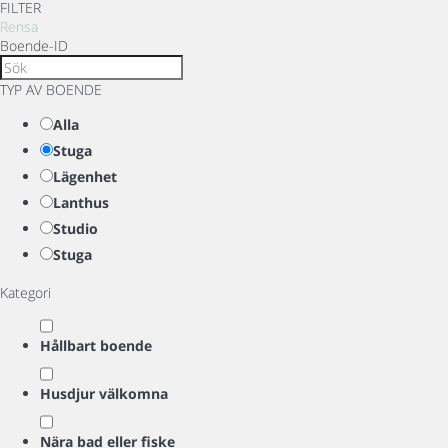
FILTER
Rensa
Boende-ID
TYP AV BOENDE
Alla
Stuga
Lägenhet
Lanthus
Studio
Stuga
Kategori
Hållbart boende
Husdjur välkomna
Nära bad eller fiske