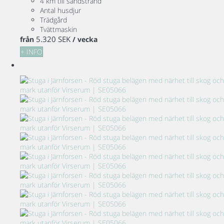
4 km till sandstrand
Antal husdjur
Trädgård
Tvättmaskin
5.320 SEK
från
/ vecka
+ INFO