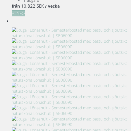
Trädgård
10.822 SEK
från
/ vecka
+ INFO