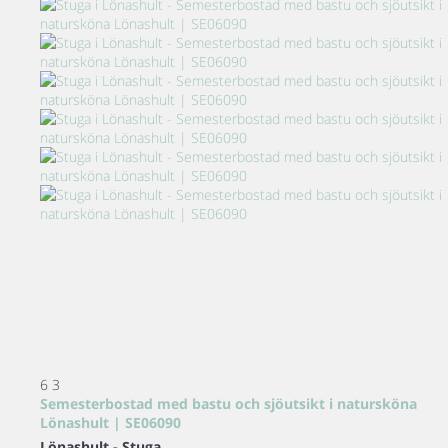
6
3
Semesterbostad med bastu och sjöutsikt i natursköna
Lönashult | SE06090
Lönashult -
Stuga