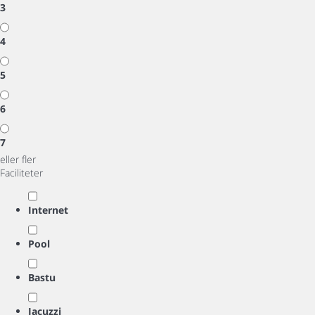
3
4
5
6
7
eller fler
Faciliteter
Internet
Pool
Bastu
Jacuzzi