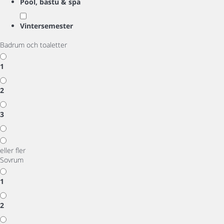
Pool, bastu & spa
Vintersemester
Badrum och toaletter
1
2
3
eller fler
Sovrum
1
2