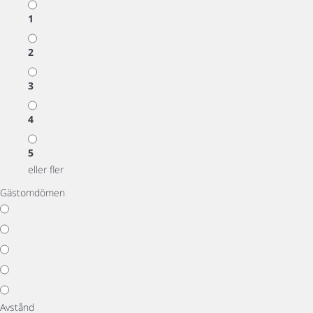
1
2
3
4
5
eller fler
Gästomdömen
Avstånd