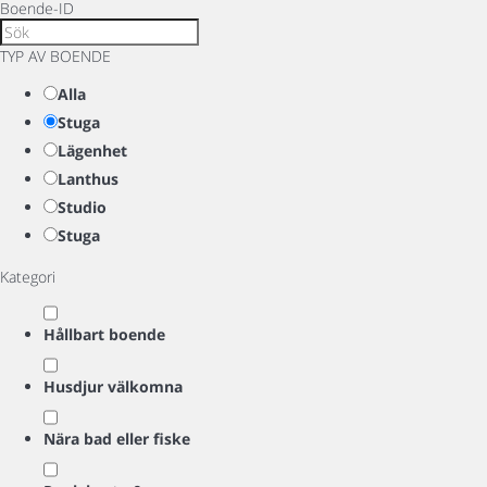
Boende-ID
TYP AV BOENDE
Alla
Stuga
Lägenhet
Lanthus
Studio
Stuga
Kategori
Hållbart boende
Husdjur välkomna
Nära bad eller fiske