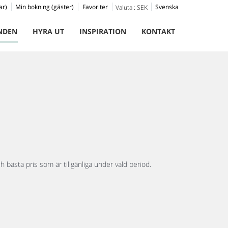
ar)
Min bokning (gäster)
Favoriter
Svenska
Valuta :
SEK
NDEN
HYRA UT
INSPIRATION
KONTAKT
h bästa pris som är tillgänliga under vald period.